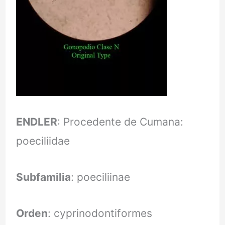
ENDLER
: Procedente de Cumana:
poeciliidae
Subfamilia
: poeciliinae
Orden
: cyprinodontiformes